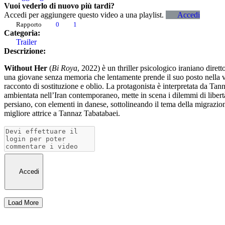
Vuoi vederlo di nuovo più tardi?
Accedi per aggiungere questo video a una playlist.
Accedi
Rapporto
0
1
Categoria:
Trailer
Descrizione:
Without Her
(
Bi Roya
, 2022) è un thriller psicologico iraniano dire
una giovane senza memoria che lentamente prende il suo posto nella vit
racconto di sostituzione e oblio. La protagonista è interpretata da Ta
ambientata nell’Iran contemporaneo, mette in scena i dilemmi di libert
persiano, con elementi in danese, sottolineando il tema della migrazion
migliore attrice a Tannaz Tabatabaei.
Accedi
Load More