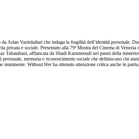
tto da Arian Vazirdaftari che indaga la fragilità dell’identità personale
a privata e sociale. Presentato alla 79ª Mostra del Cinema di Venezia nel
nnaz Tabatabaei, affiancata da Shadi Karamroudi nei panni della misterio
à personale, memoria e riconoscimento sociale che definiscono chi siamo
e imminente. Without Her ha ottenuto attenzione critica anche in patria, 